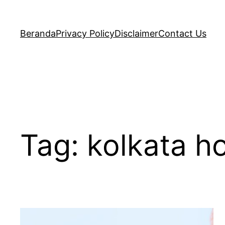
Lewati
ke
Beranda
Privacy Policy
Disclaimer
Contact Us
konten
Tag:
kolkata h